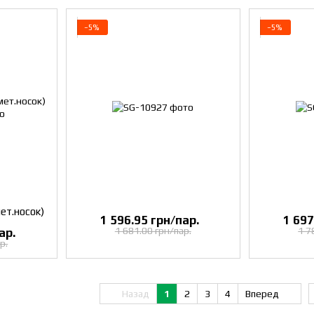
−5%
−5%
ет.носок)
1 596.95 грн/пар.
1 697
1 681.00 грн/пар.
1 7
ар.
р.
Назад
1
2
3
4
Вперед