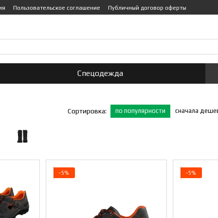
ия
Пользовательское соглашение
Публичный договор оферты
755-0-447
Перезвонить вам?
Спецодежда
по популярности
сначала деше
Сортировка:
−5%
−5%