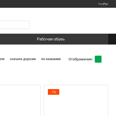
Укр
Рус
Мой заказ
Рабочая обувь
вле
сначала дороже
по названию
Отображение:
−5%