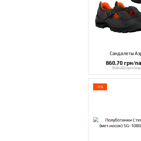
Сандалеты Аэ
860.70 грн/па
906.00 грн/пар
−5%