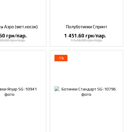
ы Аэро (мет.носок)
Полуботинки Спринт
60 грн/пар.
1 451.60 грн/пар.
08.00 грн/пар.
1 528.00 грн/пар.
−5%