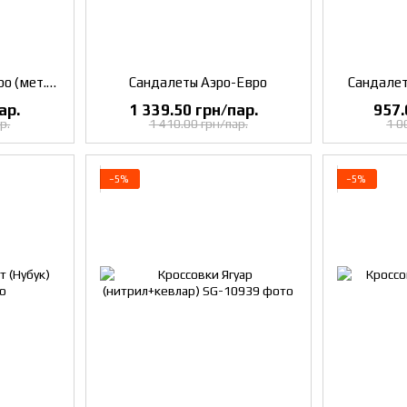
Полуботинки Степ-Евро (мет.носок)
Сандалеты Аэро-Евро
Сандалет
ар.
1 339.50 грн/пар.
957.
р.
1 410.00 грн/пар.
1 0
−5%
−5%