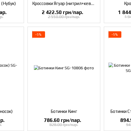
 (Нубук)
Кроссовки Ягуар (нитрил+кевлар)
Кро
ар.
2 422.50 грн/пар.
1 844
р.
2 550.00 грн/пар.
1 9
−5%
−5%
носок)
Ботинки Кинг
Ботинки С
р.
786.60 грн/пар.
894.
.
828.00 грн/пар.
94