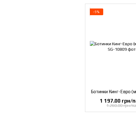
−5%
Ботинки Кинг-Евро (м
1 197.00 грн/п
1 260.00 грн/па