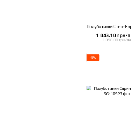
1 043.10 грн/п
1 098.00 грн/па
−5%