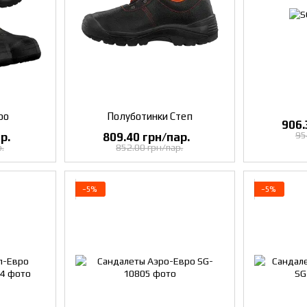
ро
Полуботинки Степ
906.
95
р.
809.40 грн/пар.
.
852.00 грн/пар.
−5%
−5%