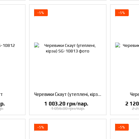
−5%
−5%
ут
Черевики Скаут (утеплені, кірза)
Чер
р.
1 003.20 грн/пар.
2 120
р.
1 056.00 грн/пар.
2 2
−5%
−5%