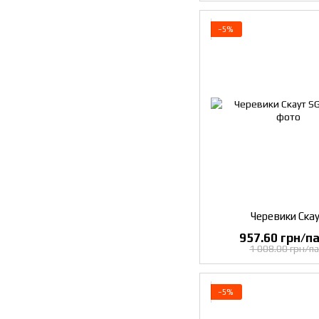
−5%
Черевики Ска
957.60 грн/па
1 008.00 грн/па
−5%