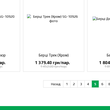
люр
Берці Трек (Хром)
Б
ар.
1 379.40 грн/пар.
1 804
р.
1 452.00 грн/пар.
1 8
Назад
1
2
3
4
5
6