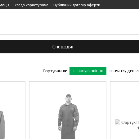
мація
Угода користувача
Публічний договір оферти
755-0-447
Передзвонити вам?
Спецодяг
за популярністю
спочатку деше
Сортування: