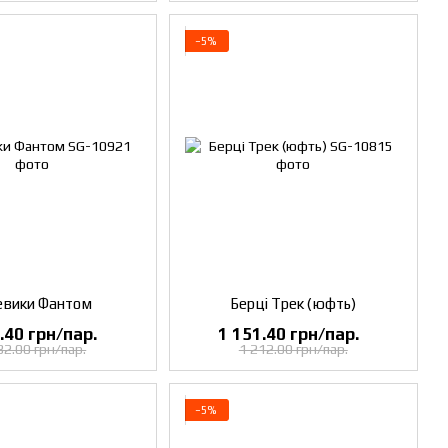
−5%
евики Фантом
Берці Трек (юфть)
.40 грн/пар.
1 151.40 грн/пар.
32.00 грн/пар.
1 212.00 грн/пар.
−5%