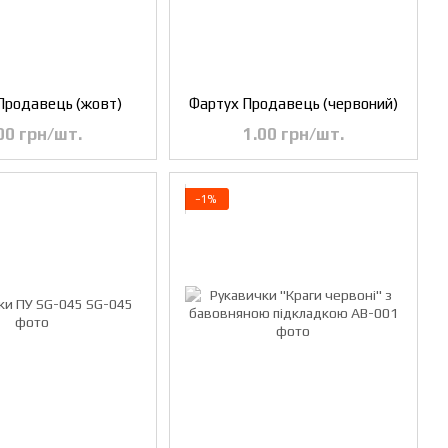
Продавець (жовт)
Фартух Продавець (червоний)
00 грн/шт.
1.00 грн/шт.
−1%