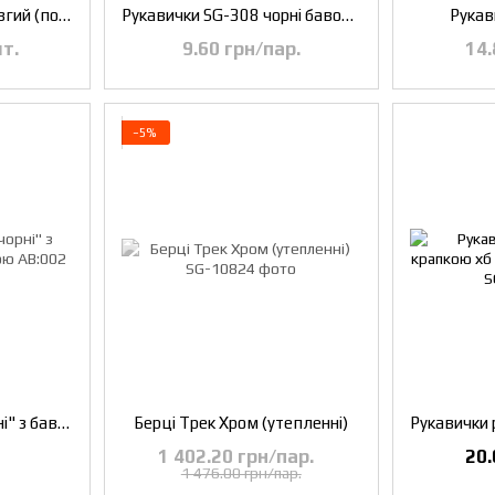
Жилет сигнальний довгий (помаранч)
Рукавички SG-308 чорні бавовна
Рукав
т.
9.60 грн/пар.
14.
−5%
Рукавички "Краги чорні" з бавовняною підкладкою
Берці Трек Хром (утепленні)
1 402.20 грн/пар.
20.
1 476.00 грн/пар.