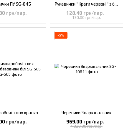
ички ПУ SG-045
Рукавички "Краги червоні" з бавовняною підкладкою
80 грн/пар.
128.40 грн/пар.
130.00 грн/пар.
−5%
Рукавички робочі з пвх крапкою хб бавовняні білі SG-505
Черевики Зварювальник
00 грн/пар.
969.00 грн/пар.
1 020.00 грн/пар.