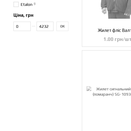
8
Etalon
Ціна, грн
Від Ціна, грн
До Ціна, грн
ОК
Жилет фліс Вал
1.00 грн/шт