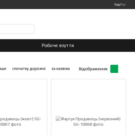
Укр
Рус
Мій кошик
Робоче взуття
вше
спочатку дорожчі
за назвою
Відображення: