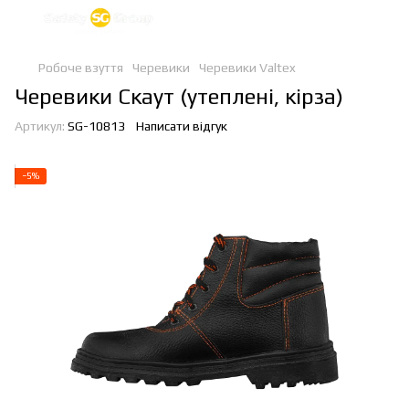
Робоче взуття
Черевики
Черевики Valtex
Черевики Скаут (утеплені, кірза)
Артикул:
SG-10813
Написати відгук
−5%