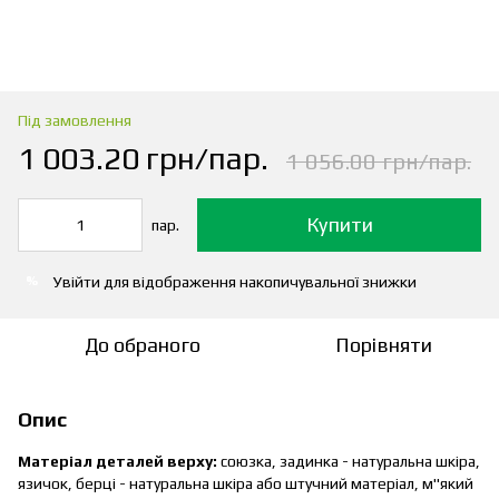
Під замовлення
1 003.20 грн/пар.
1 056.00 грн/пар.
Купити
пар.
Увійти
для відображення накопичувальної знижки
%
До обраного
Порівняти
Опис
Матеріал деталей верху:
союзка, задинка - натуральна шкіра,
язичок, берці - натуральна шкіра або штучний матеріал, м"який