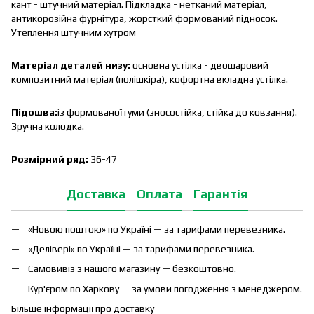
кант - штучний матеріал. Підкладка - нетканий матеріал,
антикорозійна фурнітура, жорсткий формований підносок.
Утеплення штучним хутром
Матеріал деталей низу:
основна устілка - двошаровий
композитний матеріал (полішкіра), кофортна вкладна устілка.
Підошва:
із формованої гуми (зносостійка, стійка до ковзання).
Зручна колодка.
Розмірний ряд:
36-47
Доставка
Оплата
Гарантія
«Новою поштою» по Україні — за тарифами перевезника.
«Делівері» по Україні — за тарифами перевезника.
Самовивіз з нашого магазину — безкоштовно.
Кур'єром по Харкову — за умови погодження з менеджером.
Більше інформації про доставку