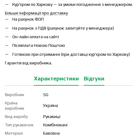
Кур'єром по Харкову — за умови погодження з менеджером.
Більше інформації про доставку
На рахунок ФОП
На рахунок з ПДВ (рахунок запитуйте у менеджера)
Он-лайн оплата на сайті
Післяплата Новою Поштою
Готівкою при отриманні (при доставці кур'єром по Харкову)
Гарантія від виробника.
Характеристики
Відгуки
Виробник
SG
Країна
Україна
виробник
Вид виробу
Рукавиці
Тип рукавичок
Комбіновані
Матеріал
Бавовна