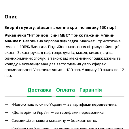
Опис
Зверніть увагу, відвантаження кратно ящику 120 пар!
Рукавички "Нітрилові сині МБС" трикотажний м'який
манжет.
Бавовняна ворсова підкладка. Манжет - трикотажна
гумка зі 100% бавовна. Подвійне нанесення нітрилу найвищої
якості. Захист рук від нафтопродуктів, масел, кислот, лугів,
різних хімічних сполук, а також від механічних пошкоджень та
холоду. Рекомендовані для застосування у всіх сферах
промисловості. Упаковка: ящик – 120 пар. У ящику 10 пачок по 12
пар.
Доставка
Оплата
Гарантія
«Новою поштою» по Україні — за тарифами перевезника.
«Делівері» по Україні — за тарифами перевезника.
Самовивіз з нашого магазину — безкоштовно.
Кур'єром по Харкову — за умови погодження з менеджером.