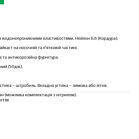
із водонепроникними властивостями. Нейлон 6.6 (Кордура).
йкаст на носочній та п'ятковій частині.
лі та антикорозійна фурнітура.
ний (50дж).
устілка – штробель. Вкладна устілка – зимова або літня.
н (можлива комплектація з нітрилом).
нтія