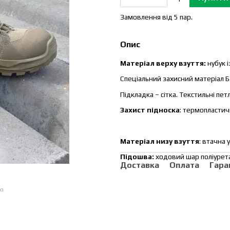
Замовлення від 5 пар.
Опис
Матеріал верху взуття:
нубук 
Спеціальний захисний матеріал Ба
Підкладка – сітка. Текстильні пет
Захист підноска
: термопластич
Матеріал низу взуття
: втачна 
Підошва:
ходовий шар поліурета
Доставка
Оплата
Гара
ою