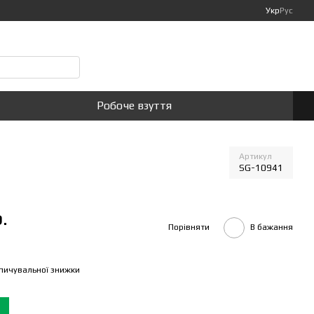
Укр
Рус
Мій кошик
Робоче взуття
Артикул
SG-10941
.
Порівняти
В бажання
пичувальної знижки