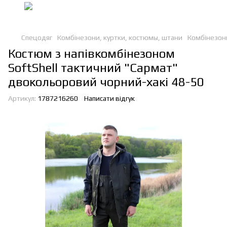
Спецодяг
Комбінезони, куртки, костюмы, штани
Комбінезони
Костюм з напівкомбінезоном
SoftShell тактичний "Сармат"
двокольоровий чорний-хакі 48-50
Артикул:
1787216260
Написати відгук