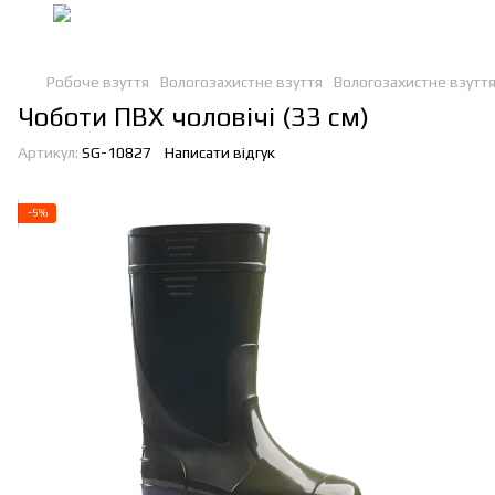
Робоче взуття
Вологозахистне взуття
Вологозахистне взуття
Чоботи ПВХ чоловічі (33 см)
Артикул:
SG-10827
Написати відгук
−5%