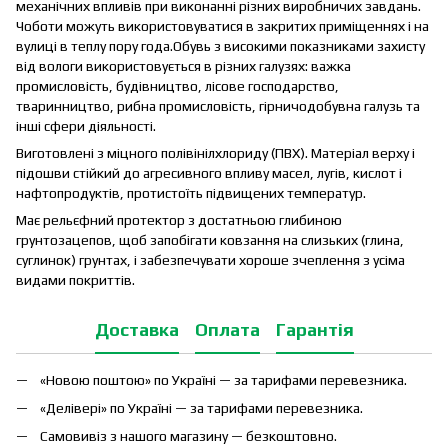
механічних впливів при виконанні різних виробничих завдань.
Чоботи можуть використовуватися в закритих приміщеннях і на
вулиці в теплу пору года.Обувь з високими показниками захисту
від вологи використовується в різних галузях: важка
промисловість, будівництво, лісове господарство,
тваринництво, рибна промисловість, гірничодобувна галузь та
інші сфери діяльності.
Виготовлені з міцного полівінілхлориду (ПВХ). Матеріал верху і
підошви стійкий до агресивного впливу масел, лугів, кислот і
нафтопродуктів, протистоїть підвищених температур.
Має рельєфний протектор з достатньою глибиною
грунтозацепов, щоб запобігати ковзання на слизьких (глина,
суглинок) грунтах, і забезпечувати хороше зчеплення з усіма
видами покриттів.
Доставка
Оплата
Гарантія
«Новою поштою» по Україні — за тарифами перевезника.
«Делівері» по Україні — за тарифами перевезника.
Самовивіз з нашого магазину — безкоштовно.