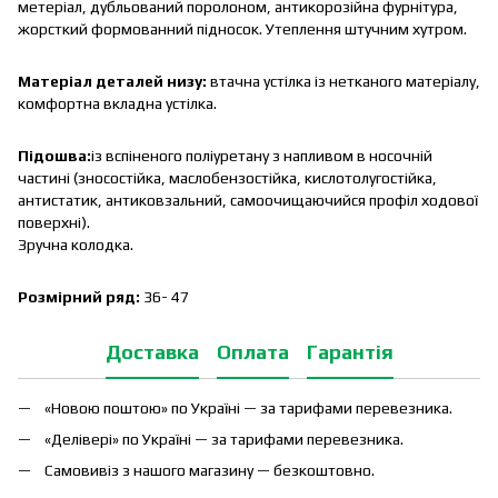
метеріал, дубльований поролоном, антикорозійна фурнітура,
жорсткий формованний підносок. Утеплення штучним хутром.
Матеріал деталей низу:
втачна устілка із нетканого матеріалу,
комфортна вкладна устілка.
Підошва:
із вспіненого поліуретану з напливом в носочній
частині (зносостійка, маслобензостійка, кислотолугостійка,
антистатик, антиковзальний, самоочищаючийся профіл ходової
поверхні).
Зручна колодка.
Розмірний ряд:
36- 47
Доставка
Оплата
Гарантія
«Новою поштою» по Україні — за тарифами перевезника.
«Делівері» по Україні — за тарифами перевезника.
Самовивіз з нашого магазину — безкоштовно.