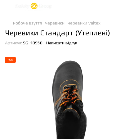
Робоче взуття
Черевики
Черевики Valtex
Черевики Стандарт (Утеплені)
Артикул:
SG-10950
Написати відгук
−5%